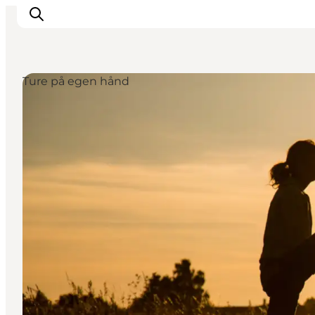
Ture på egen hånd
Oplev naturen
Opdag byerne
Det sker
Getaway
Overnatning
Planlæg