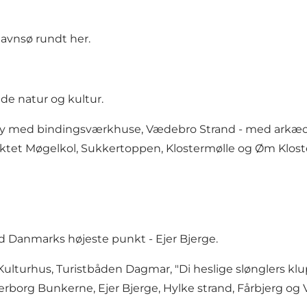
Ravnsø rundt
her
.
de natur og kultur.
 by med bindingsværkhuse,
Vædebro Strand
- med arkæo
unktet Møgelkol, Sukkertoppen, Klostermølle og
Øm Klos
d Danmarks højeste punkt -
Ejer Bjerge
.
Kulturhus
,
Turistbåden Dagmar
, "Di heslige slønglers kl
erborg Bunkerne
,
Ejer Bjerge
,
Hylke strand
,
Fårbjerg
og V