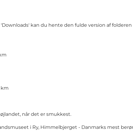
n 'Downloads' kan du hente den fulde version af folderen
 km
5 km
øjlandet, når det er smukkest.
vandsmuseet
i Ry,
Himmelbjerget
- Danmarks mest berø