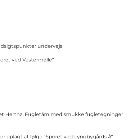
 udsigtspunkter undervejs.
oret ved Vestermølle
".
et Hertha, Fugletårn med smukke fugletegninger
er er oplagt at følge "Sporet ved Lyngbygårds Å"