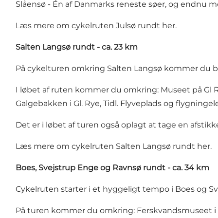
Slåensø - Én af Danmarks reneste søer, og endnu m
Læs mere om cykelruten Julsø rundt
her
.
Salten Langsø rundt - ca. 23 km
På cykelturen omkring Salten Langsø kommer du 
I løbet af ruten kommer du omkring: Museet på
Gl 
Galgebakken
i Gl. Rye, Tidl. Flyveplads og flygninge
Det er i løbet af turen også oplagt at tage en afstikk
Læs mere om cykelruten Salten Langsø rundt
her
.
Boes, Svejstrup Enge og Ravnsø rundt - ca. 34 km
Cykelruten starter i et hyggeligt tempo i Boes og 
På turen kommer du omkring:
Ferskvandsmuseet
i