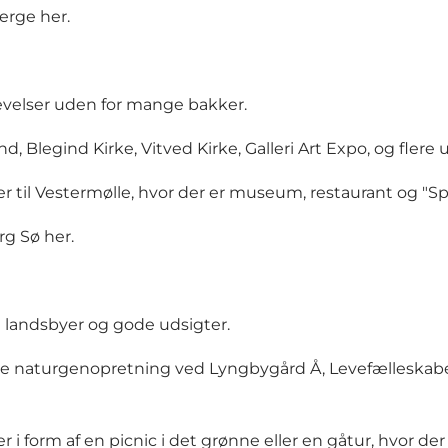
jerge
her
.
levelser uden for mange bakker.
and
,
Blegind Kirke
,
Vitved Kirke
,
Galleri Art Expo
, og flere
er til Vestermølle, hvor der er
museum
,
restaurant
og "
Sp
erg Sø
her
.
landsbyer og gode udsigter.
ge naturgenopretning ved Lyngbygård Å, Levefælleskab
er i form af en picnic i det grønne eller en gåtur, hvor d