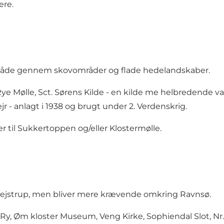
ere.
både gennem skovområder og flade hedelandskaber.
Rye Mølle
,
Sct. Sørens Kilde
- en kilde me helbredende vand,
lejr - anlagt i 1938 og brugt under 2. Verdenskrig.
er til Sukkertoppen og/eller Klostermølle.
Svejstrup, men bliver mere krævende omkring Ravnsø.
 Ry,
Øm kloster Museum
,
Veng Kirke
, Sophiendal Slot, Nr