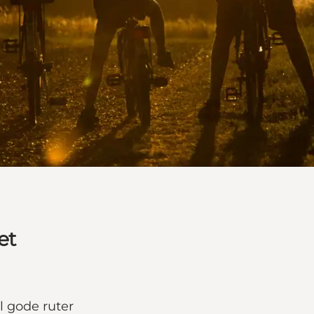
et
il gode ruter