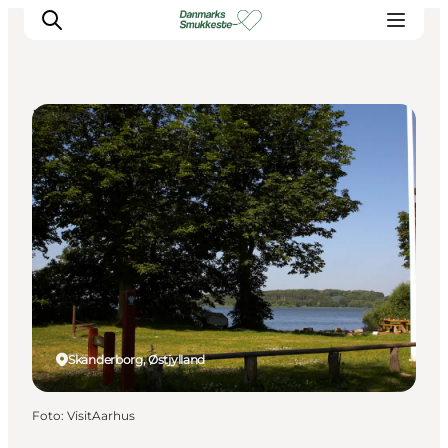
Badesøer
Oplev naturen
Opdag byerne
Det sker
Getaway
Overnatning
Planlæg
Skanderborg, Østjylland
Foto
:
VisitAarhus