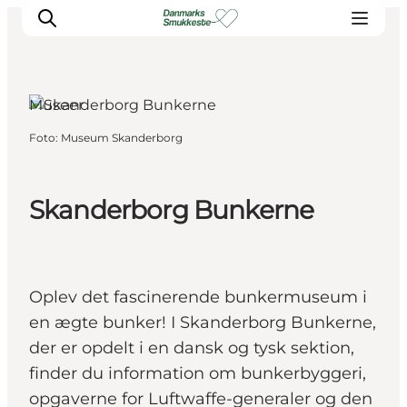
Skanderborg, Østjylland
Museer
Foto
:
Museum Skanderborg
Oplev naturen
Opdag byerne
Det sker
Skanderborg Bunkerne
Getaway
Overnatning
Planlæg
Oplev det fascinerende bunkermuseum i
en ægte bunker! I Skanderborg Bunkerne,
der er opdelt i en dansk og tysk sektion,
finder du information om bunkerbyggeri,
opgaverne for Luftwaffe-generaler og den