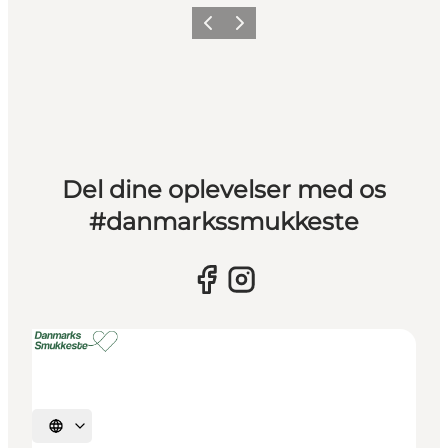
Forrige billede
Næste billede
Del dine oplevelser med os
#danmarkssmukkeste
Vælg sprog