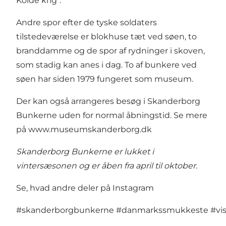
Kolde krig".
Andre spor efter de tyske soldaters
tilstedeværelse er blokhuse tæt ved søen, to
branddamme og de spor af rydninger i skoven,
som stadig kan anes i dag. To af bunkere ved
søen har siden 1979 fungeret som museum.
Der kan også arrangeres besøg i Skanderborg
Bunkerne uden for normal åbningstid. Se mere
på
www.museumskanderborg.dk
Skanderborg Bunkerne er lukket i
vintersæsonen og er åben fra april til oktober.
Se, hvad andre deler på Instagram
#skanderborgbunkerne
#danmarkssmukkeste
#vi