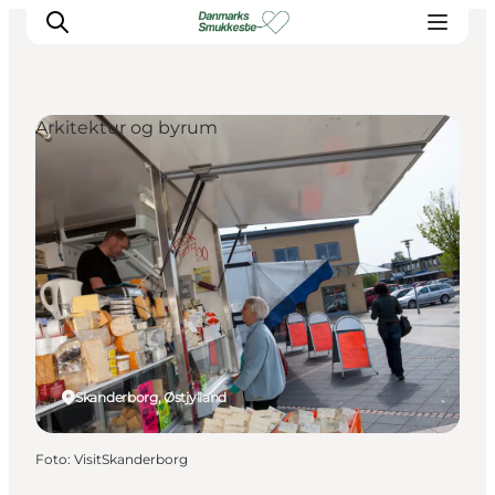
Arkitektur og byrum
Oplev naturen
Opdag byerne
Det sker
Getaway
Overnatning
Planlæg
Skanderborg, Østjylland
Foto
:
VisitSkanderborg