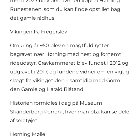
men i 2023 blev der lavet en kopi af Hørning
Runestenen, som du kan finde opstillet bag
det gamle rådhus.
Vikingen fra Fregerslev
Omkring år 950 blev en magtfuld rytter
begravet nær Hørning med hest og fornemt
rideudstyr. Gravkammeret blev fundet i 2012 og
udgravet i 2017, og fundene vidner om en vigtig
slægt fra vikingetiden – samtidig med Gorm
den Gamle og Harald Blåtand.
Historien formidles i dag på Museum
Skanderborg Perron1, hvor man bl.a. kan se dele
af seletøjet.
Hørning Mølle