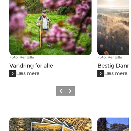
Foto
:
Per Bille
Foto
:
Per Bille
Vandring for alle
Bestig Danm
Læs mere
Læs mere
Forrige billede
Næste billede
Læs det nye turistmagasin 2025
På gensyn til