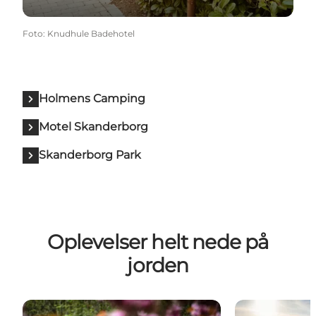
Foto
:
Knudhule Badehotel
Holmens Camping
Motel Skanderborg
Skanderborg Park
Oplevelser helt nede på
jorden
Vandring for alle
Bestig Danma