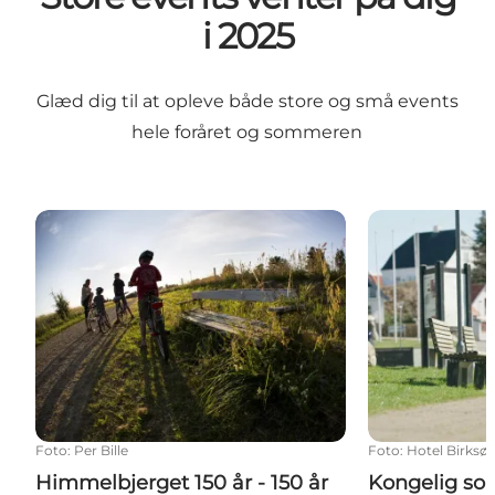
i 2025
Glæd dig til at opleve både store og små events
hele foråret og sommeren
Himmelbjerget 150 år - 150 år på toppen
Kongelig som
Foto
:
Per Bille
Foto
:
Hotel Birksø
Himmelbjerget 150 år - 150 år
Kongelig s