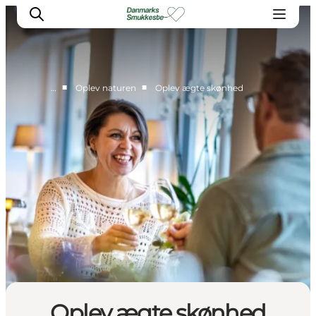
■
■
…
Oplev naturen
Oplev ægte skønhed
Oplev naturen
Opdag byerne
Det sker
Getaway
Overnatning
Planlæg
Oplev ægte skønhed