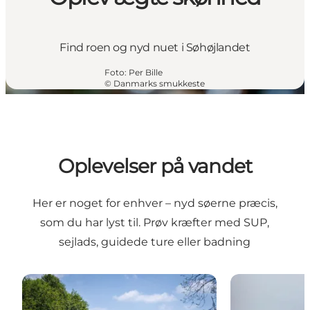
Find roen og nyd nuet i Søhøjlandet
Foto
:
Per Bille
©
Danmarks smukkeste
Oplevelser på vandet
Her er noget for enhver – nyd søerne præcis,
som du har lyst til. Prøv kræfter med SUP,
sejlads, guidede ture eller badning
Tag på sejltur med Hjejlebådene
Isfuglesafari