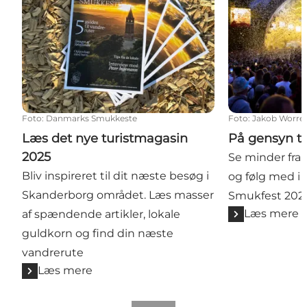
Foto
:
Danmarks Smukkeste
Foto
:
Jakob Worre
Læs det nye turistmagasin
På gensyn ti
2025
Se minder fra
Bliv inspireret til dit næste besøg i
og følg med i 
Skanderborg området. Læs masser
Smukfest 202
Læs mere
af spændende artikler, lokale
guldkorn og find din næste
vandrerute
Læs mere