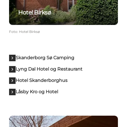
Hotel Birksø
Foto
:
Hotel Birksø
Skanderborg Sø Camping
Lyng Dal Hotel og Restaurant
Hotel Skanderborghus
Låsby Kro og Hotel
Knudhule Badehotel