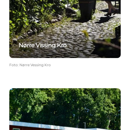
Nørre Vissing Kro
Foto
:
Nørre Vessing Kro
Danhostel Skanderborg