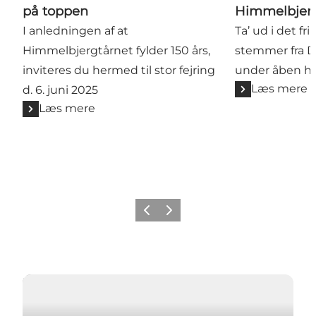
på toppen
Himmelbjer
I anledningen af at
Ta’ ud i det fr
Himmelbjergtårnet fylder 150 års,
stemmer fra 
inviteres du hermed til stor fejring
under åben h
Læs mere
d. 6. juni 2025
Læs mere
Forrige billede
Næste billede