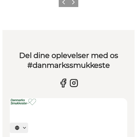
Forrige billede
Næste billede
Del dine oplevelser med os
#danmarkssmukkeste
Vælg sprog