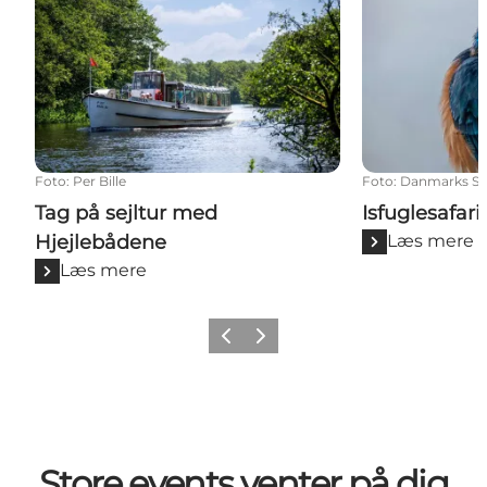
Foto
:
Per Bille
Foto
:
Danmarks S
Tag på sejltur med
Isfuglesafari
Hjejlebådene
Læs mere
Læs mere
Forrige billede
Næste billede
Store events venter på dig