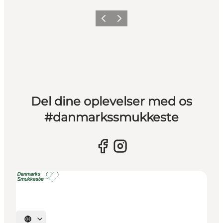
Forrige billede
Næste billede
Del dine oplevelser med os
#danmarkssmukkeste
Vælg sprog