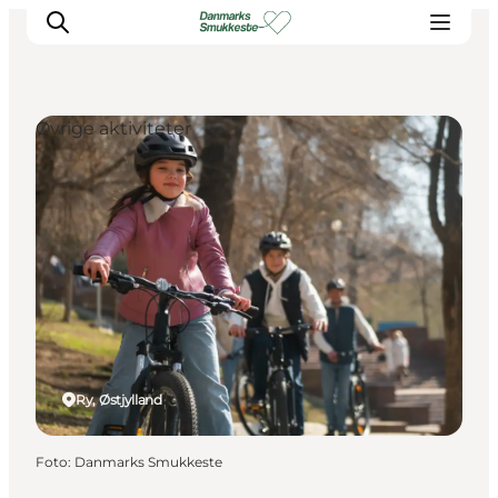
Øvrige aktiviteter
Oplev naturen
Opdag byerne
Det sker
Getaway
Overnatning
Planlæg
Ry, Østjylland
Foto
:
Danmarks Smukkeste