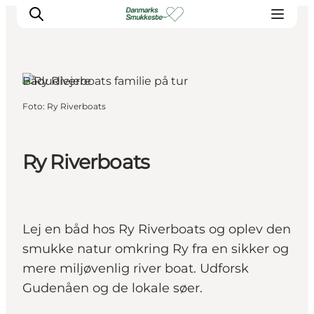
Ry, Østjylland
Bådudlejere
Foto
:
Ry Riverboats
Oplev naturen
Opdag byerne
Det sker
Ry Riverboats
Getaway
Overnatning
Planlæg
Lej en båd hos Ry Riverboats og oplev den
smukke natur omkring Ry fra en sikker og
mere miljøvenlig river boat. Udforsk
Gudenåen og de lokale søer.