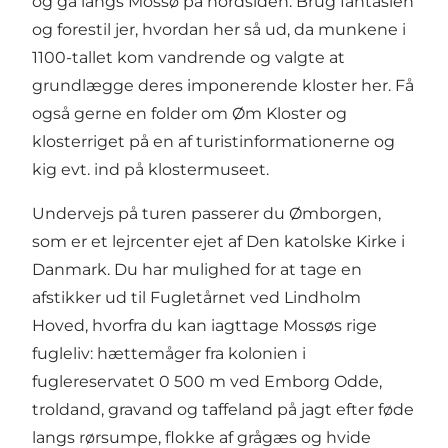
og gå langs Mossø på nordsiden. Brug fantasien
og forestil jer, hvordan her så ud, da munkene i
1100-tallet kom vandrende og valgte at
grundlægge deres imponerende kloster her. Få
også gerne en folder om Øm Kloster og
klosterriget på en af turistinformationerne og
kig evt. ind på klostermuseet.
Undervejs på turen passerer du Ømborgen,
som er et lejrcenter ejet af Den katolske Kirke i
Danmark. Du har mulighed for at tage en
afstikker ud til Fugletårnet ved Lindholm
Hoved, hvorfra du kan iagttage Mossøs rige
fugleliv: hættemåger fra kolonien i
fuglereservatet 0 500 m ved Emborg Odde,
troldand, gravand og taffeland på jagt efter føde
langs rørsumpe, flokke af grågæs og hvide