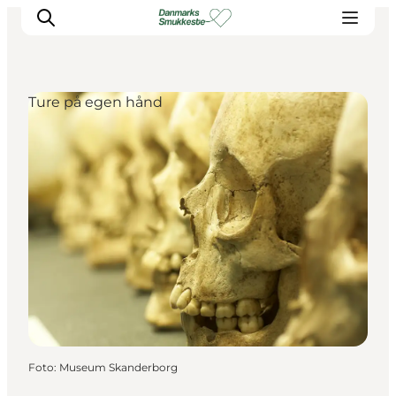
Ture på egen hånd
Oplev naturen
Opdag byerne
Det sker
Getaway
Overnatning
Planlæg
Foto
:
Museum Skanderborg