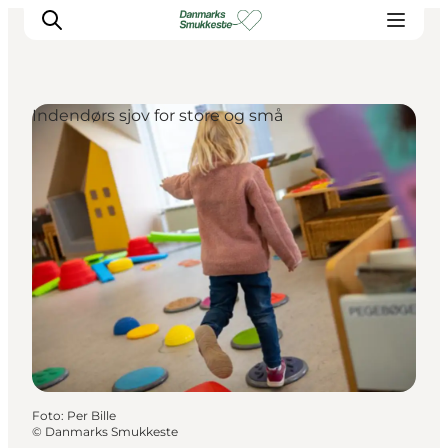
Indendørs sjov for store og små
Oplev naturen
Opdag byerne
Det sker
Getaway
Overnatning
Planlæg
Foto
:
Per Bille
©
Danmarks Smukkeste