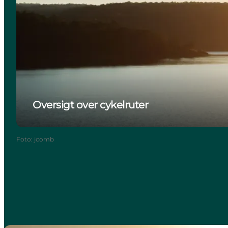
Oversigt over cykelruter
Foto
:
jcomb