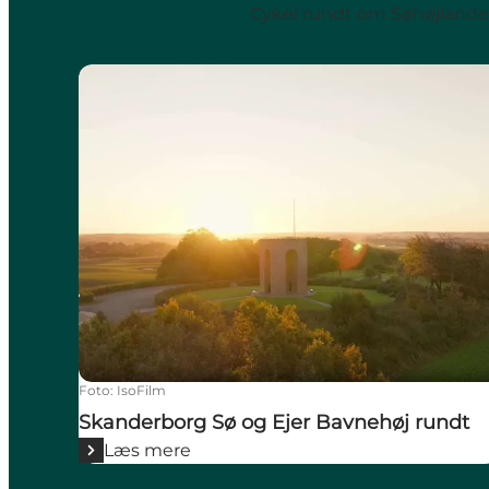
Cykel rundt om Søhøjlande
Skanderborg Sø og Ejer Bavnehøj rundt
Foto
:
IsoFilm
Skanderborg Sø og Ejer Bavnehøj rundt
Læs mere