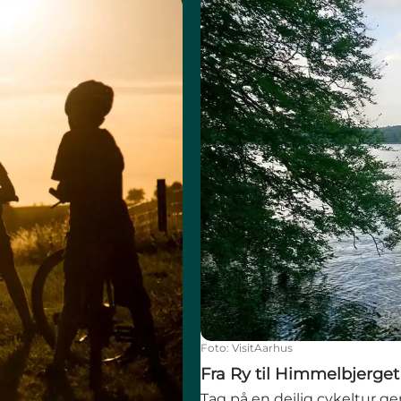
Fra Ry til Himmelbjerget på 
Foto
:
VisitAarhus
Fra Ry til Himmelbjerget
Tag på en dejlig cykeltur g