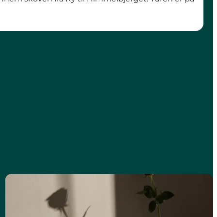
Overnat inden turen går videre