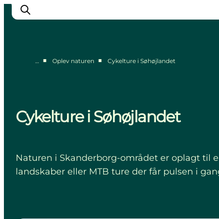
■
■
…
Oplev naturen
Cykelture i Søhøjlandet
Oplev naturen
Opdag byerne
Det sker
Cykelture i Søhøjlandet
Getaway
Overnatning
Planlæg
Naturen i Skanderborg-området er oplagt til 
landskaber eller MTB ture der får pulsen i gan