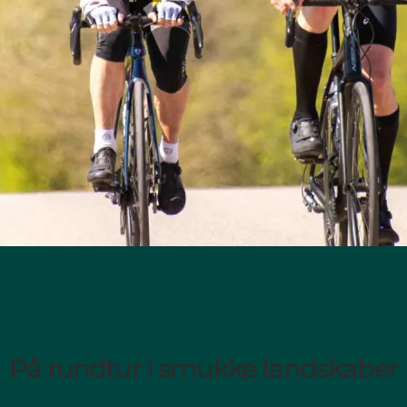
På rundtur i smukke landskaber