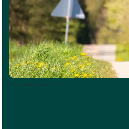
Foto
:
Danmarks Smukkeste