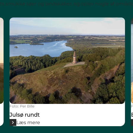
ts smukke søer og landskaber, og oplev nogle af område
Julsø rundt
Foto
:
Per Bille
Julsø rundt
Læs mere