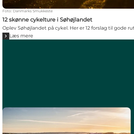
Foto
:
Danmarks Smukkeste
12 skønne cykelture i Søhøjlandet
Oplev Søhøjlandet på cykel. Her er 12 forslag til gode ru
Læs mere
Nyd en pause