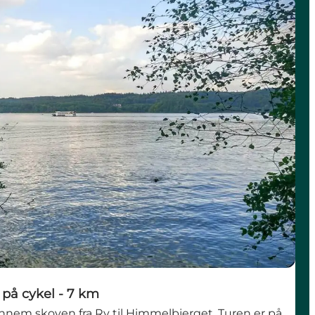
cykel - 7 km
 på cykel - 7 km
ennem skoven fra Ry til Himmelbjerget. Turen er på