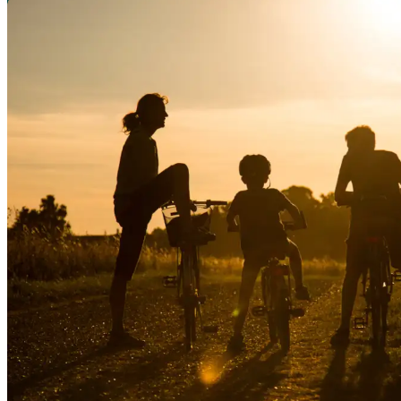
12 skønne cykelture i Søhøjlandet