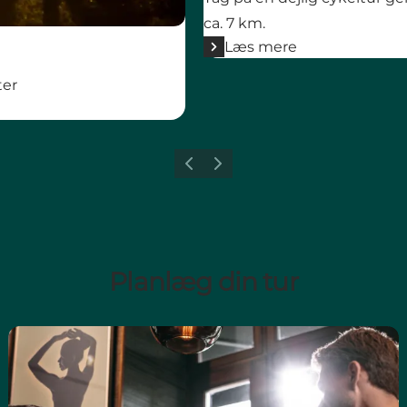
ca. 7 km.
Læs mere
ter
Forrige billede
Næste billede
Planlæg din tur
Opdag spisesteder på vejen