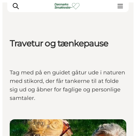
Travetur og tænkepause
Oplev naturen
Opdag byerne
Det sker
Tag med på en guidet gåtur ude i naturen
Getaway
med stikord, der får tankerne til at folde
Overnatning
sig ud og åbner for faglige og personlige
Planlæg
samtaler.
Teambuilding