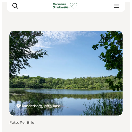
Naturområder
Oplev naturen
Opdag byerne
Det sker
Getaway
Overnatning
Planlæg
Skanderborg, Østjylland
Foto
:
Per Bille