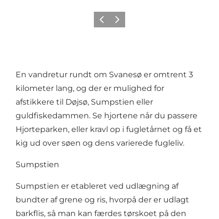
Forrige billede
Næste billede
En vandretur rundt om Svanesø er omtrent 3
kilometer lang, og der er mulighed for
afstikkere til Døjsø, Sumpstien eller
guldfiskedammen. Se hjortene når du passere
Hjorteparken, eller kravl op i fugletårnet og få et
kig ud over søen og dens varierede fugleliv.
Sumpstien
Sumpstien
er etableret ved udlægning af
bundter af grene og ris, hvorpå der er udlagt
barkflis, så man kan færdes tørskoet på den