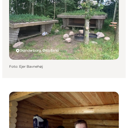
Skanderborg, Østjylland
Foto
:
Ejer Bavnehøj