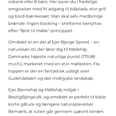
voksne eller 8 børn. Her sover du i fredelige
omgivelser med fri adgang til bålplads, stor grill
og bord-bænkesæt. Man skal selv medbringe
brænde. Ingen booking – shelterne benyttes
efter "først til mølle"-princippet.
Området er en del af
Ejer Bjerge Sporet
– en
naturskøn sti, der fører dig til Møllehøj,
Danmarks højeste naturlige punkt (170,86
m.o.h.), markeret med en stor møllesten. Fra
toppen er der en fantastisk udsigt over
Gudenådalen og det midtjyske landskab.
Ejer Bavnehøj og Møllehøj indgår i
BestigBjerge.dk, og området er perfekt til både
korte gåture og længere naturoplevelser.
Bemærk, at ruten går gennem ujævnt terræn