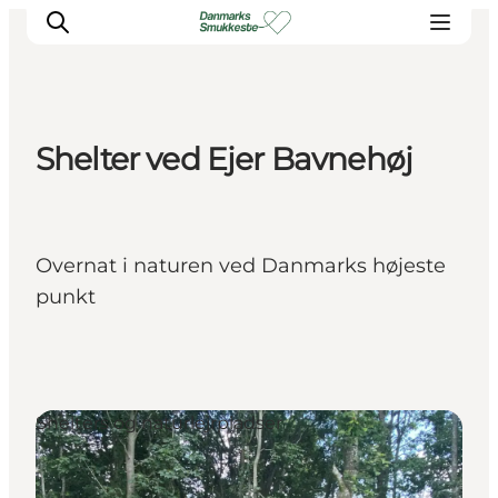
Shelter ved Ejer Bavnehøj
Oplev naturen
Opdag byerne
Det sker
Overnat i naturen ved Danmarks højeste
Getaway
punkt
Overnatning
Planlæg
Shelters og naturlejrpladser