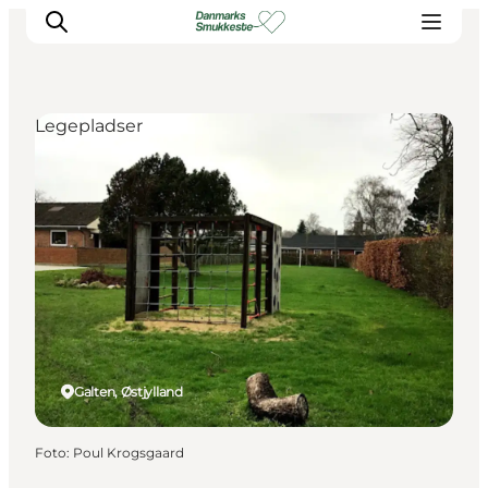
Legepladser
Oplev naturen
Opdag byerne
Det sker
Getaway
Overnatning
Planlæg
Galten, Østjylland
Foto
:
Poul Krogsgaard