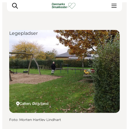
Legepladser
Oplev naturen
Opdag byerne
Det sker
Getaway
Overnatning
Planlæg
Galten, Østjylland
Foto
:
Morten Hartlev Lindhart