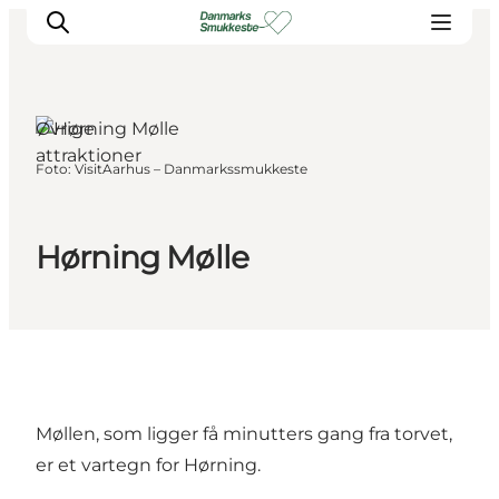
Øvrige
attraktioner
Foto
:
VisitAarhus – Danmarkssmukkeste
Oplev naturen
Opdag byerne
Det sker
Hørning Mølle
Getaway
Overnatning
Planlæg
Møllen, som ligger få minutters gang fra torvet,
er et vartegn for Hørning.