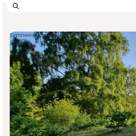
Sightseeing og guidede ture
Oplev naturen
Opdag byerne
Det sker
Getaway
Overnatning
Planlæg