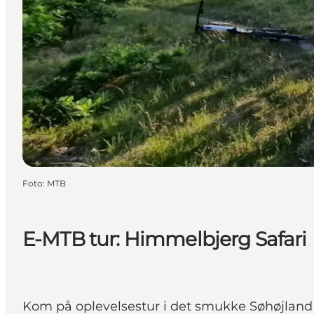
Foto
:
MTB
E-MTB tur: Himmelbjerg Safari
Kom på oplevelsestur i det smukke Søhøjlan