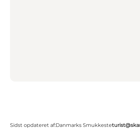
Sidst opdateret af:
Danmarks Smukkeste
turist@ska