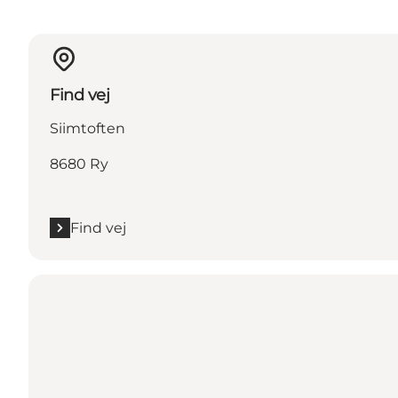
Find vej
Siimtoften
8680 Ry
Find vej