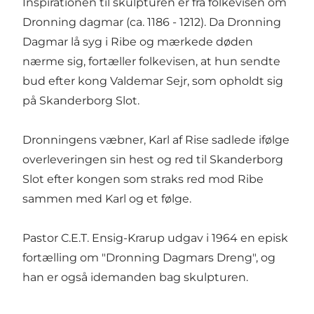
Inspirationen til skulpturen er fra folkevisen om
Dronning dagmar (ca. 1186 - 1212). Da Dronning
Dagmar lå syg i Ribe og mærkede døden
nærme sig, fortæller folkevisen, at hun sendte
bud efter kong Valdemar Sejr, som opholdt sig
på Skanderborg Slot.
Dronningens væbner, Karl af Rise sadlede ifølge
overleveringen sin hest og red til Skanderborg
Slot efter kongen som straks red mod Ribe
sammen med Karl og et følge.
Pastor C.E.T. Ensig-Krarup udgav i 1964 en episk
fortælling om "Dronning Dagmars Dreng", og
han er også idemanden bag skulpturen.