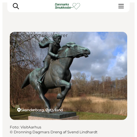
Street art og skulpturer
Oplev naturen
Opdag byerne
Det sker
Getaway
Overnatning
Planlæg
Skanderborg, Østjylland
Foto
:
VisitAarhus
©
Dronning Dagmars Dreng af Svend Lindhardt