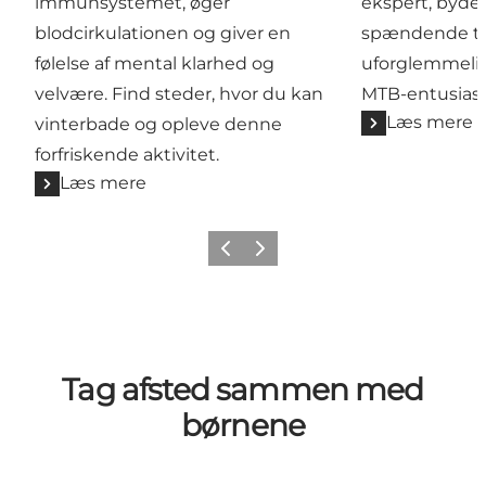
immunsystemet, øger
ekspert, byde
blodcirkulationen og giver en
spændende t
følelse af mental klarhed og
uforglemmelige
velvære. Find steder, hvor du kan
MTB-entusiast
Læs mere
vinterbade og opleve denne
forfriskende aktivitet.
Læs mere
Forrige billede
Næste billede
Tag afsted sammen med
børnene