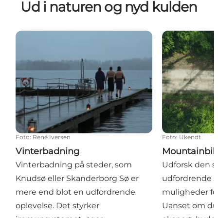
Ud i naturen og nyd kulden
Vinterbadning
Mountainbike
Foto
:
René Iversen
Foto
:
Ukendt
Vinterbadning
Mountainbi
Vinterbadning på steder, som
Udforsk den s
Knudsø eller Skanderborg Sø er
udfordrende st
mere end blot en udfordrende
muligheder for
oplevelse. Det styrker
Uanset om du 