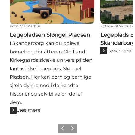
Foto
:
VisitAarhus
Foto
:
VisitAarhus
Legepladsen Sløngel Pladsen
Legeplads E
Skanderbor
I Skanderborg kan du opleve
Læs mere
børnebogsforfatteren Ole Lund
Kirkegaards skæve univers på den
fantastiske legeplads, Sløngel
Pladsen. Her kan børn og barnlige
sjæle dykke ned i de kendte
historier og selv blive en del af
dem.
Læs mere
Forrige billede
Næste billede