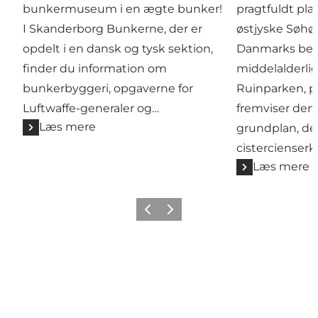
bunkermuseum i en ægte bunker!
pragtfuldt pla
I Skanderborg Bunkerne, der er
østjyske Søhøj
opdelt i en dansk og tysk sektion,
Danmarks bed
finder du information om
middelalderlig
bunkerbyggeri, opgaverne for
Ruinparken, på
Luftwaffe-generaler og…
fremviser de
Læs mere
grundplan, de
cistercienserkl
Læs mere
Forrige billede
Næste billede