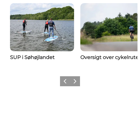
SUP i Søhøjlandet
Oversigt over cykelrute
Forrige billede
Næste billede
Del dine oplevelser med os