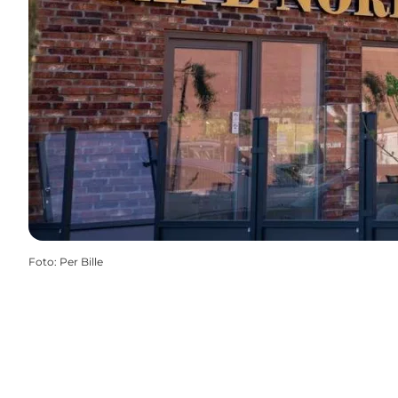
Foto
:
Per Bille