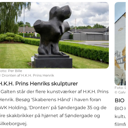
.K.H. Prins Henriks skulpturer
BIO H
Foto
:
Per Bille
©
Dronten af H.K.H. Prins Henrik
H.K.H. Prins Henriks skulpturer
Foto
:
D
I Galten står der flere kunstværker af H.K.H. Prins
©
Galvm
Henrik. Besøg 'Skaberens Hånd' i haven foran
BIO 
AVK Holding, 'Dronten' på Søndergade 35 og de
BIO H
fire skakbrikker på hjørnet af Søndergade og
kultu
Silkeborgvej.
filmf