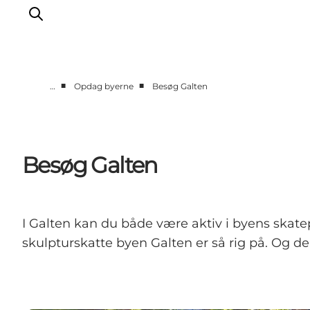
■
■
…
Opdag byerne
Besøg Galten
Oplev naturen
Opdag byerne
Det sker
Besøg Galten
Getaway
Overnatning
Planlæg
I Galten kan du både være aktiv i byens skate
skulpturskatte byen Galten er så rig på. Og de 