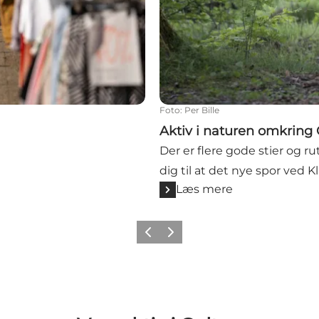
Foto
:
Per Bille
Aktiv i naturen omkring 
Der er flere gode stier og r
dig til at det nye spor ved K
Læs mere
Forrige billede
Næste billede