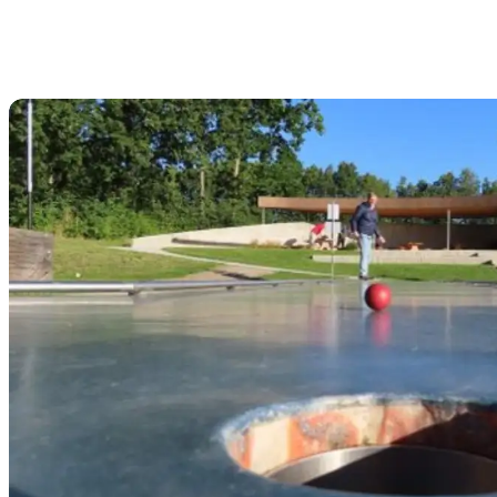
Galten-Skovby Minigolf