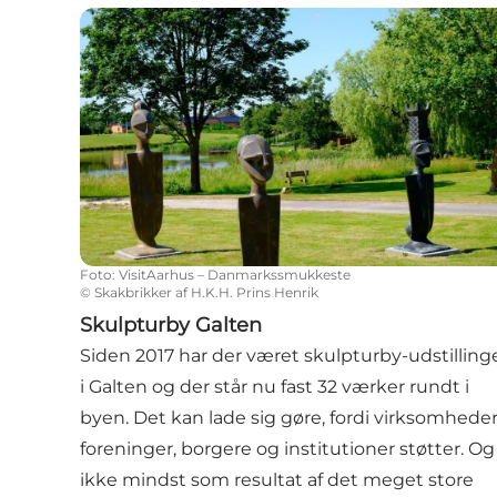
Skulpturby Galten
Foto
:
VisitAarhus – Danmarkssmukkeste
©
Skakbrikker af H.K.H. Prins Henrik
Skulpturby Galten
Siden 2017 har der været skulpturby-udstilling
i Galten og der står nu fast 32 værker rundt i
byen. Det kan lade sig gøre, fordi virksomheder
foreninger, borgere og institutioner støtter. Og
ikke mindst som resultat af det meget store