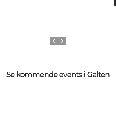
Forrige billede
Næste billede
Se kommende events i Galten