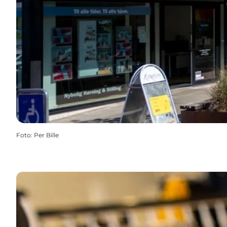
Foto
:
Per Bille
Hørning City