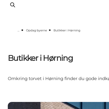
■
■
…
Opdag byerne
Butikker i Hørning
Oplev naturen
Opdag byerne
Det sker
Butikker i Hørning
Getaway
Overnatning
Planlæg
Omkring torvet i Hørning finder du gode indk