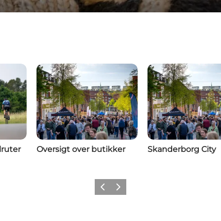
lruter
Oversigt over butikker
Skanderborg City
Forrige billede
Næste billede