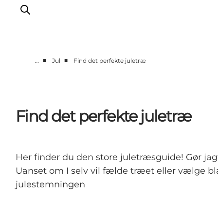
■
■
…
Jul
Find det perfekte juletræ
Oplev naturen
Opdag byerne
Det sker
Find det perfekte juletræ
Getaway
Overnatning
Planlæg
Her finder du den store juletræsguide! Gør jag
Uanset om I selv vil fælde træet eller vælge b
julestemningen