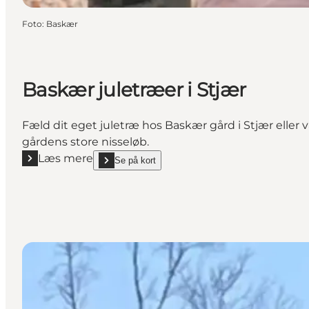
Foto
:
Baskær
Baskær juletræer i Stjær
Fæld dit eget juletræ hos Baskær gård i Stjær eller 
gårdens store nisseløb.
Læs mere
Se på kort
Læs mere "Baskær juletræer i Stjær"
show Baskær juletræer i Stjær on_map