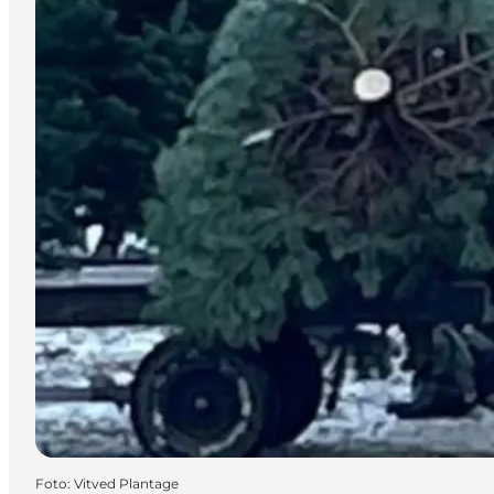
Foto
:
Vitved Plantage