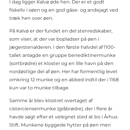
I dag ligger Kalvø øde hen. Der er et godt
fiskeliv i søen og en god gåse- og andejagt ved
træk hen over øen.
På Kalvø er der fundet en del stenredskaber,
som viser, at der var bopladser på øen i
jægerstenalderen. I den første halvdel af 1100-
tallet anlagde en gruppe benediktinermunke
(sortbrødre) et kloster og en lille havn på den
nordøstlige del af øen. Her har formentlig levet
omkring 12 munke og en abbed indtil der i 1168
kun var to munke tilbage.
Samme år blev klostret overtaget af
cisterciensermunke (gråbrødre), der i flere år
havde søgt efter et velegnet sted at bo i Århus
Stift. Munkene byggede hytter på øen men