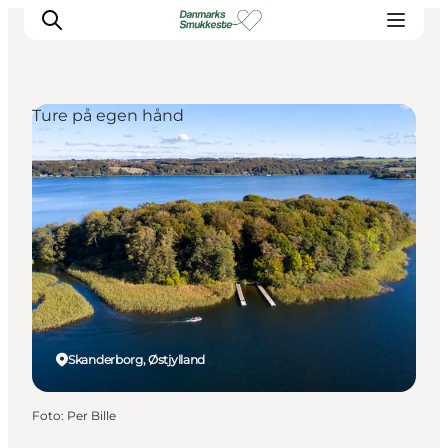
Ture på egen hånd
Oplev naturen
Opdag byerne
Det sker
Getaway
Overnatning
Planlæg
Skanderborg, Østjylland
Foto
:
Per Bille