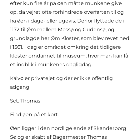
efter kun fire år på øen måtte munkene give
op, da vejret ofte forhindrede overfarten til og
fra øen i dage- eller ugevis. Derfor flyttede de i
1172 til Øm mellem Mossø og Gudensø, og
grundlagde her Øm Kloster, som blev revet ned
i 1561. I dag er området omkring det tidligere
kloster omdannet til museum, hvor man kan få
et indblik i munkenes dagligdag.
Kalvø er privatejet og der er ikke offentlig
adgang.
Sct. Thomas
Find øen på et kort.
Øen ligger i den nordlige ende af Skanderborg
Sø og er skabt af Bagermester Thomas