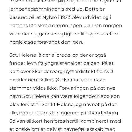
er øen opstået som følge af, at et stort stykke af
jernbanedæmningen skred ud. Dette er
baseret på, at Nybro i 1923 blev udvidet og i
nattens løb skred dæmningen ud. Den morgen
viste der sig ganske rigtigt en lille ø, men efter
nogle dage forsvandt den igen.
Sct. Helene lå der allerede, og der er også
fundet levn fra yngre stenalder på øen. På et
kort over Skanderborg Rytterdistrikt fra 1723
hedder øen Bollers Ø. Hvorfra dette navn
stammer, vides ikke. Forklaringen på det nye
navn Sct. Helene kan være følgende: Napoleon
blev forvist til Sankt Helena, og navnet på den
lille, noget afsides beliggende ø i Skanderborg
Sø kan sikkert henføres hertil, kombineret med
et ønske om et delvist navnefællesskab med