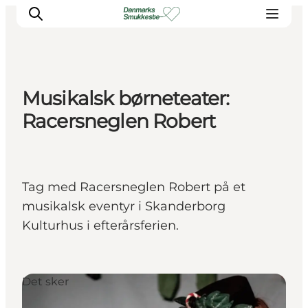
Musikalsk børneteater:
Oplev naturen
Racersneglen Robert
Opdag byerne
Det sker
Getaway
Tag med Racersneglen Robert på et
Overnatning
musikalsk eventyr i Skanderborg
Planlæg
Kulturhus i efterårsferien.
Det sker