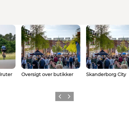
lruter
Oversigt over butikker
Skanderborg City
Forrige billede
Næste billede