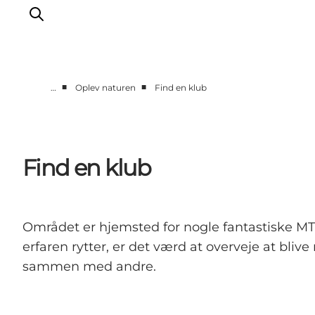
■
■
…
Oplev naturen
Find en klub
Oplev naturen
Opdag byerne
Det sker
Find en klub
Getaway
Overnatning
Planlæg
Området er hjemsted for nogle fantastiske MT
erfaren rytter, er det værd at overveje at bl
sammen med andre.