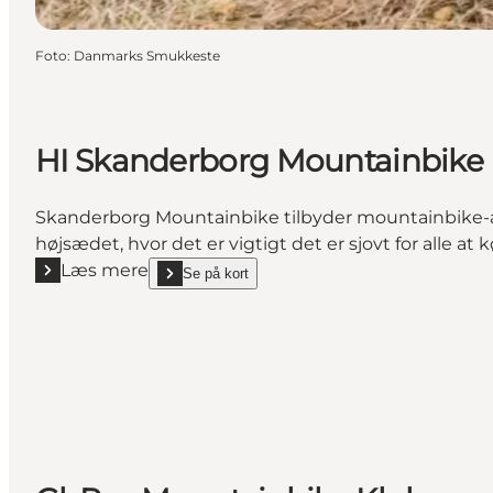
Foto
:
Danmarks Smukkeste
HI Skanderborg Mountainbike
Skanderborg Mountainbike tilbyder mountainbike-akti
højsædet, hvor det er vigtigt det er sjovt for alle at
Læs mere
Se på kort
Læs mere "HI Skanderborg Mountainbike"
show HI Skanderborg Mountainbike on_map