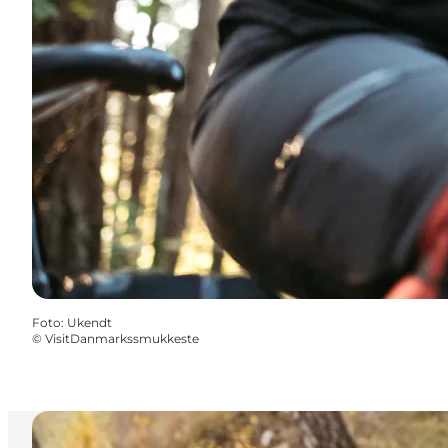
Foto
:
Ukendt
©
VisitDanmarkssmukkeste