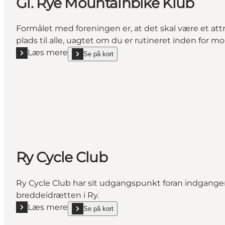
Gl. Rye Mountainbike Klub
Formålet med foreningen er, at det skal være et att
plads til alle, uagtet om du er rutineret inden for 
Læs mere
Se på kort
Læs mere "Gl. Rye Mountainbike Klub"
show Gl. Rye Mountainbike Klub on_map
Ry Cycle Club
Ry Cycle Club har sit udgangspunkt foran indgangen
breddeidrætten i Ry.
Læs mere
Se på kort
Læs mere "Ry Cycle Club"
show Ry Cycle Club on_map