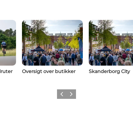
lruter
Oversigt over butikker
Skanderborg City
Forrige billede
Næste billede