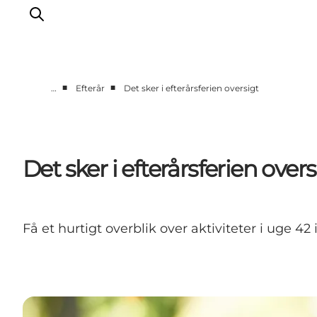
■
■
…
Efterår
Det sker i efterårsferien oversigt
Oplev naturen
Opdag byerne
Det sker
Det sker i efterårsferien overs
Getaway
Overnatning
Planlæg
Få et hurtigt overblik over aktiviteter i uge 4